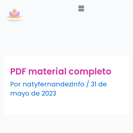
Menú
Ir
al
contenido
PDF material completo
Por
natyfernandezinfo
/
31 de
mayo de 2023